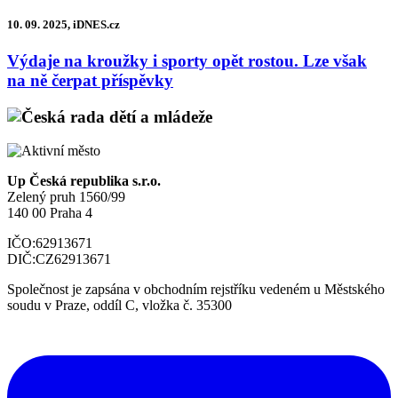
10. 09. 2025, iDNES.cz
Výdaje na kroužky i sporty opět rostou. Lze však
na ně čerpat příspěvky
Up Česká republika s.r.o.
Zelený pruh 1560/99
140 00 Praha 4
IČO:
62913671
DIČ:
CZ62913671
Společnost je zapsána v obchodním rejstříku vedeném u Městského
soudu v Praze, oddíl C, vložka č. 35300