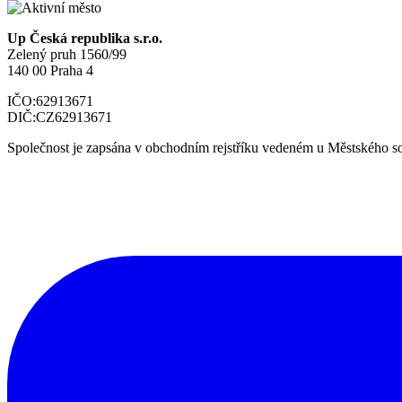
Up Česká republika s.r.o.
Zelený pruh 1560/99
140 00 Praha 4
IČO:
62913671
DIČ:
CZ62913671
Společnost je zapsána v obchodním rejstříku vedeném u Městského so