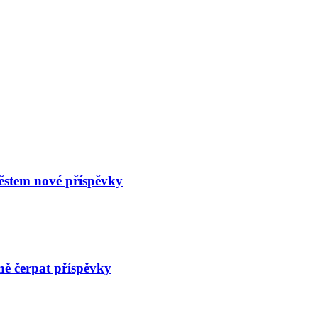
městem nové příspěvky
ně čerpat příspěvky