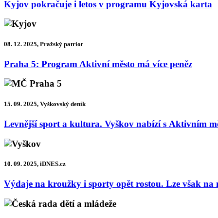
Kyjov pokračuje i letos v programu Kyjovská karta
08. 12. 2025, Pražský patriot
Praha 5: Program Aktivní město má více peněz
15. 09. 2025, Vyškovský deník
Levnější sport a kultura. Vyškov nabízí s Aktivním 
10. 09. 2025, iDNES.cz
Výdaje na kroužky i sporty opět rostou. Lze však na 