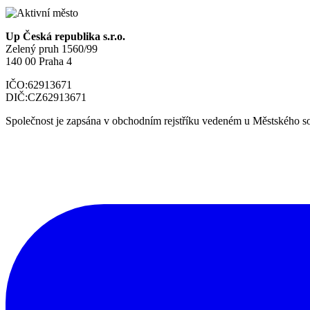
Up Česká republika s.r.o.
Zelený pruh 1560/99
140 00 Praha 4
IČO:
62913671
DIČ:
CZ62913671
Společnost je zapsána v obchodním rejstříku vedeném u Městského so