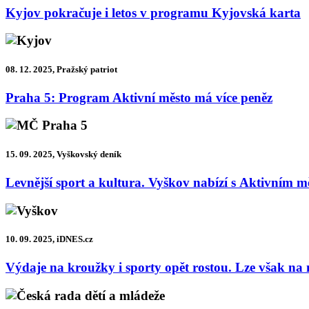
Kyjov pokračuje i letos v programu Kyjovská karta
08. 12. 2025, Pražský patriot
Praha 5: Program Aktivní město má více peněz
15. 09. 2025, Vyškovský deník
Levnější sport a kultura. Vyškov nabízí s Aktivním 
10. 09. 2025, iDNES.cz
Výdaje na kroužky i sporty opět rostou. Lze však na 