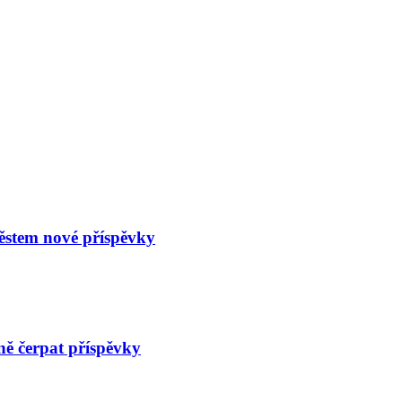
městem nové příspěvky
ně čerpat příspěvky