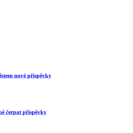
městem nové příspěvky
ně čerpat příspěvky