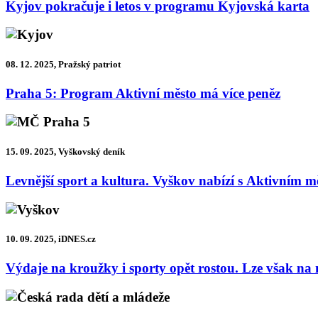
Kyjov pokračuje i letos v programu Kyjovská karta
08. 12. 2025, Pražský patriot
Praha 5: Program Aktivní město má více peněz
15. 09. 2025, Vyškovský deník
Levnější sport a kultura. Vyškov nabízí s Aktivním 
10. 09. 2025, iDNES.cz
Výdaje na kroužky i sporty opět rostou. Lze však na 