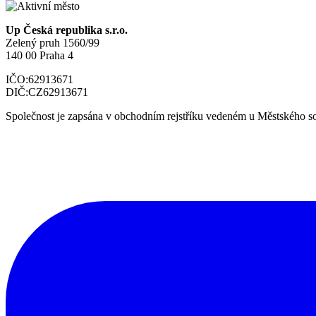
Up Česká republika s.r.o.
Zelený pruh 1560/99
140 00 Praha 4
IČO:
62913671
DIČ:
CZ62913671
Společnost je zapsána v obchodním rejstříku vedeném u Městského so