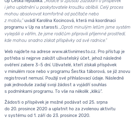
Up Česká republika.
„Rodiče si způsob zažádání o příspěvek
i jeho uplatnění u poskytovatele kroužku oblíbili. Celý proces
mohou absolvovat komfortně od počítače nebo
z mobilu,“
uvádí Karolína Kocincová, která má koordinaci
programu v Up na starosti.
„Oproti minulým letům jsme systém
vylepšili a věřím, že jsme rodičům připravili příjemné prostředí,
kde mohou snadno získat příspěvky od své radnice.“
Web najdete na adrese www.aktivnimesto.cz. Pro přístup je
potřeba si nejprve založit uživatelský účet, jehož následné
ověření zabere 3–5 dní. Uživatelé, kteří získali příspěvek
v minulém roce nebo v programu Šestka táborová, se již znovu
registrovat nemusí. Použijí své přihlašovací údaje. Následně
pak jednoduše zadají svoji žádost a vyjádří souhlas
s podmínkami programu. To vše na několik „kliků“.
Žádosti o příspěvek je možné podávat od 25. srpna
do 20. prosince 2020 a uplatnit ho za zvolenou aktivitu
v systému od 1. září do 23. prosince 2020.