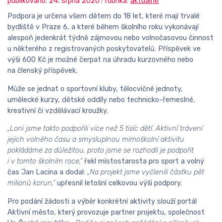
publikováno: 24. srpna 2020
rubrika:
aktuálně
Podpora je určena všem dětem do 18 let, které mají trvalé
bydliště v Praze 6, a které během školního roku vykonávají
alespoň jedenkrát týdně zájmovou nebo volnočasovou činnost
u některého z registrovaných poskytovatelů. Příspěvek ve
výši 600 Kč je možné čerpat na úhradu kurzovného nebo
na členský příspěvek.
Může se jednat o sportovní kluby, tělocvičné jednoty,
umělecké kurzy, dětské oddíly nebo technicko-řemeslné,
kreativní či vzdělávací kroužky.
„Loni jsme takto podpořili více než 5 tisíc dětí. Aktivní trávení
jejich volného času a smysluplnou mimoškolní aktivitu
pokládáme za důležitou, proto jsme se rozhodli je podpořit
i v tomto školním roce,“
řekl místostarosta pro sport a volný
čas Jan Lacina a dodal:
„Na projekt jsme vyčlenili částku pět
milionů korun,“
upřesnil letošní celkovou výši podpory.
Pro podání žádosti a výběr konkrétní aktivity slouží portál
Aktivní město, který provozuje partner projektu, společnost