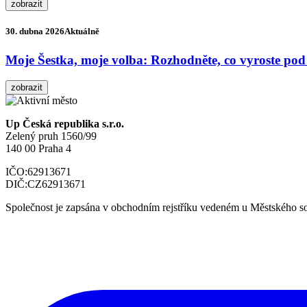
zobrazit
30. dubna 2026
Aktuálně
Moje Šestka, moje volba: Rozhodněte, co vyroste pod
zobrazit
Up Česká republika s.r.o.
Zelený pruh 1560/99
140 00 Praha 4
IČO:
62913671
DIČ:
CZ62913671
Společnost je zapsána v obchodním rejstříku vedeném u Městského so