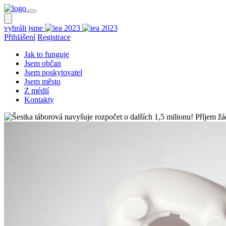
vyhráli jsme
Přihlášení
Registrace
Jak to funguje
Jsem občan
Jsem poskytovatel
Jsem město
Z médií
Kontakty