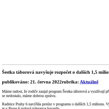
Šestka táborová navyšuje rozpočet o dalších 1,5 milio
publikováno: 21. června 2022
rubrika:
Aktuálně
Máme radost, že rodiče zaujal program Šestka táborová a využívají př
se nedostalo, máme dobrou zprávu.
Radnice Prahy 6 navýšila peníze v programu o dalších 1,5 milionu. Vyu
je v Praze 6 nulová tolerance hazardu.