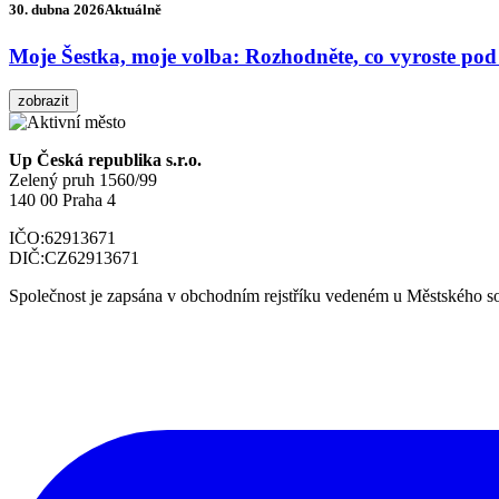
30. dubna 2026
Aktuálně
Moje Šestka, moje volba: Rozhodněte, co vyroste pod
zobrazit
Up Česká republika s.r.o.
Zelený pruh 1560/99
140 00 Praha 4
IČO:
62913671
DIČ:
CZ62913671
Společnost je zapsána v obchodním rejstříku vedeném u Městského so