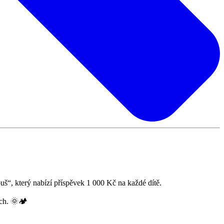
š“, který nabízí příspěvek 1 000 Kč na každé dítě.
ch. 🌞🏕️