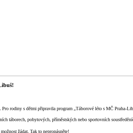
Libuš!
. Pro rodiny s dětmi připravila program „Táborové léto s MČ Praha-Libu
etních táborech, pobytových, příměstských nebo sportovních soustředění
a možnost žádat. Tak to nepropásněte!