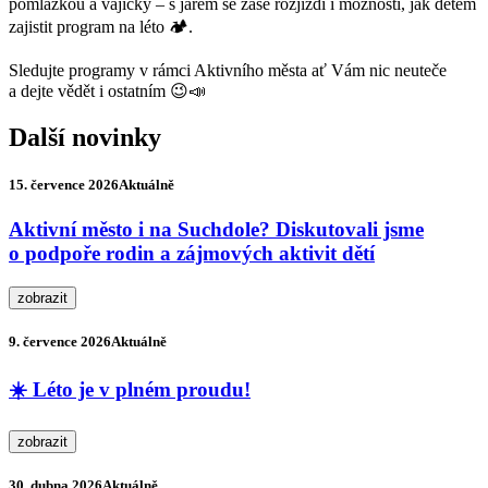
pomlázkou a vajíčky – s jarem se zase rozjíždí i možnosti, jak dětem
zajistit program na léto 🏕️.
Sledujte programy v rámci Aktivního města ať Vám nic neuteče
a dejte vědět i ostatním 😉📣
Další novinky
15. července 2026
Aktuálně
Aktivní město i na Suchdole? Diskutovali jsme
o podpoře rodin a zájmových aktivit dětí
zobrazit
9. července 2026
Aktuálně
☀️ Léto je v plném proudu!
zobrazit
30. dubna 2026
Aktuálně