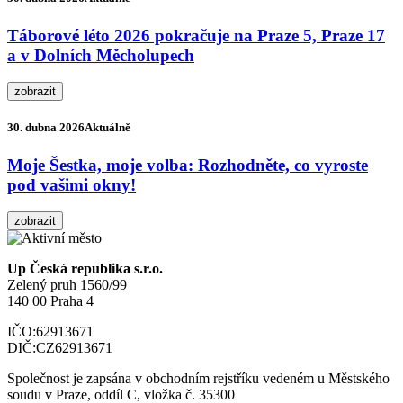
Táborové léto 2026 pokračuje na Praze 5, Praze 17
a v Dolních Měcholupech
zobrazit
30. dubna 2026
Aktuálně
Moje Šestka, moje volba: Rozhodněte, co vyroste
pod vašimi okny!
zobrazit
Up Česká republika s.r.o.
Zelený pruh 1560/99
140 00 Praha 4
IČO:
62913671
DIČ:
CZ62913671
Společnost je zapsána v obchodním rejstříku vedeném u Městského
soudu v Praze, oddíl C, vložka č. 35300