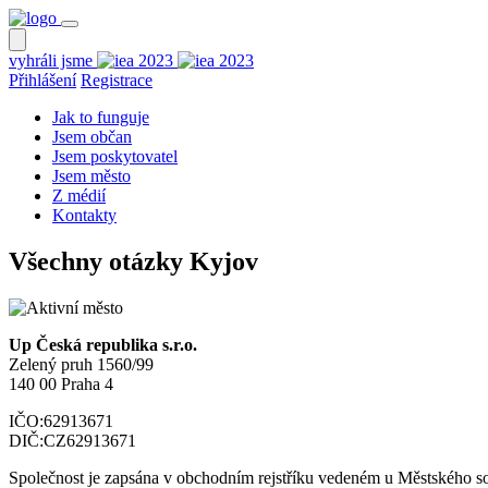
vyhráli jsme
Přihlášení
Registrace
Jak to funguje
Jsem občan
Jsem poskytovatel
Jsem město
Z médií
Kontakty
Všechny otázky
Kyjov
Up Česká republika s.r.o.
Zelený pruh 1560/99
140 00 Praha 4
IČO:
62913671
DIČ:
CZ62913671
Společnost je zapsána v obchodním rejstříku vedeném u Městského so