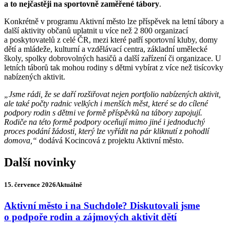
a to nejčastěji na sportovně zaměřené tábory
.
Konkrétně v programu Aktivní město lze příspěvek na letní tábory a
další aktivity občanů uplatnit u více než 2 800 organizací
a poskytovatelů z celé ČR, mezi které patří sportovní kluby, domy
dětí a mládeže, kulturní a vzdělávací centra, základní umělecké
školy, spolky dobrovolných hasičů a další zařízení či organizace. U
letních táborů tak mohou rodiny s dětmi vybírat z více než tisícovky
nabízených aktivit.
„Jsme rádi, že se daří rozšiřovat nejen portfolio nabízených aktivit,
ale také počty radnic velkých i menších měst, které se do cílené
podpory rodin s dětmi ve formě příspěvků na tábory zapojují.
Rodiče na této formě podpory oceňují mimo jiné i jednoduchý
proces podání žádosti, který lze vyřídit na pár kliknutí z pohodlí
domova,“
dodává Kocincová z projektu Aktivní město.
Další novinky
15. července 2026
Aktuálně
Aktivní město i na Suchdole? Diskutovali jsme
o podpoře rodin a zájmových aktivit dětí