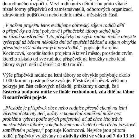
do rodinného rozpočtu. Mezi rodinami s dětmi jsou proto vítané
různé formy příspěvků od zaměstnavatelů, odborových organizací,
zdravotních pojišťoven nebo radnic měst a městských částí.
„V našem projektu letos evidujeme obrovský zájem rodičů dětí
o příspěvky na letní pobytové i příměstské tábory stejně jako
na různá soustředění. Tyto příspěvky od svých radnic rodiče obvykle
vyčerpají už během několika dní od spuštění žádostí a zájem obvykle
přesahuje výši alokovaných prostředků,“
popisuje Karolína
Kocincová, koordinátorka projektu Aktivní město, prostřednictvím
kterého získalo od své radnice příspěvek na kroužky nebo letní
tábory svých dětí už téměř 50 000 rodičů.
Výše příspěvků radnic na letní tábory se obvykle pohybuje okolo
1 000 korun a postupně se zvyšuje. Přestože příspěvek většinou
pokryje jen část celkových nákladů, průzkumy ukazují, že
i
částečná podpora může ve finále rozhodnout, zda dítě na tábor
či soustředění pojede
.
„Přestože je příspěvek obce nebo radnice přesně cílený na letní
vícedenní aktivity dětí, každý si konkrétní zaměření může bez
problému vybrat podle svých preferencí, ať už chce léto trávit
na skautském táboře, volejbalovém soustředění nebo třeba jazykově
zaměřeném pobytu,“
popisuje Kocincová. Nejvíce jsou přitom
rodiči příspěvky využívány na
aktivity dětí ve věku od 7 do 13 let,