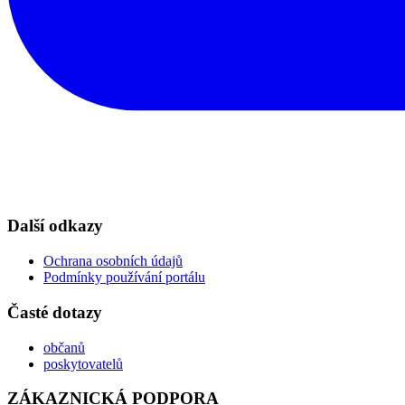
Další odkazy
Ochrana osobních údajů
Podmínky používání portálu
Časté dotazy
občanů
poskytovatelů
ZÁKAZNICKÁ PODPORA