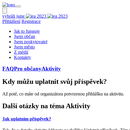
vyhráli jsme
Přihlášení
Registrace
Jak to funguje
Jsem občan
Jsem poskytovatel
Jsem město
Z médií
Kontakty
FAQ
Pro občany
Aktivity
Kdy můžu uplatnit svůj příspěvek?
Až poté, co máte od organizátora potvrzenou přihlášku na aktivitu.
Další otázky na téma Aktivity
Jak uplatním příspěvek?