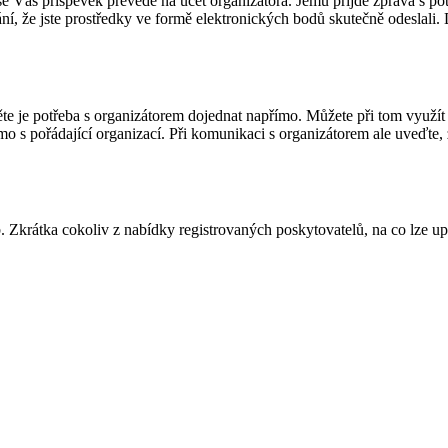
ím se Váš příspěvek převede na účet organizátora. Jemu přijde zpráva s 
ní, že jste prostředky ve formě elektronických bodů skutečně odeslali. 
ěte je potřeba s organizátorem dojednat napřímo. Můžete při tom využít
římo s pořádající organizací. Při komunikaci s organizátorem ale uveďte,
b. Zkrátka cokoliv z nabídky registrovaných poskytovatelů, na co lze up