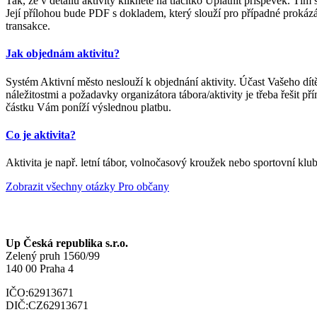
Tak, že v detailu aktivity kliknete na tlačítko Uplatnit příspěvek. T
Její přílohou bude PDF s dokladem, který slouží pro případné prokázá
transakce.
Jak objednám aktivitu?
Systém Aktivní město neslouží k objednání aktivity. Účast Vašeho dít
náležitostmi a požadavky organizátora tábora/aktivity je třeba řešit p
částku Vám poníží výslednou platbu.
Co je aktivita?
Aktivita je např. letní tábor, volnočasový kroužek nebo sportovní klu
Zobrazit
všechny otázky Pro občany
Up Česká republika s.r.o.
Zelený pruh 1560/99
140 00 Praha 4
IČO:
62913671
DIČ:
CZ62913671