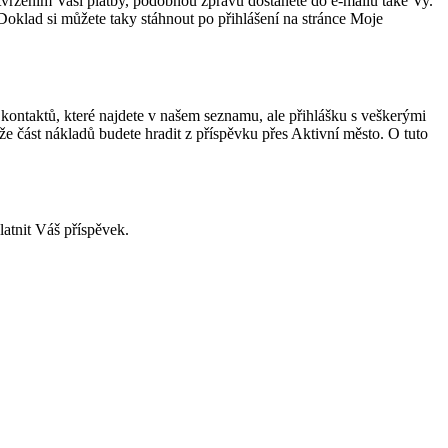
potvrzením Vaší platby, podobnou zprávu dostanete do e-mailu také Vy.
Doklad si můžete taky stáhnout po přihlášení na stránce Moje
 kontaktů, které najdete v našem seznamu, ale přihlášku s veškerými
 že část nákladů budete hradit z příspěvku přes Aktivní město. O tuto
latnit Váš příspěvek.